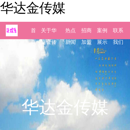
华达金传媒
首
关于华
热点
招商
案例
联系
页
达金传
新闻
加盟
展示
我们
媒
华达金传媒